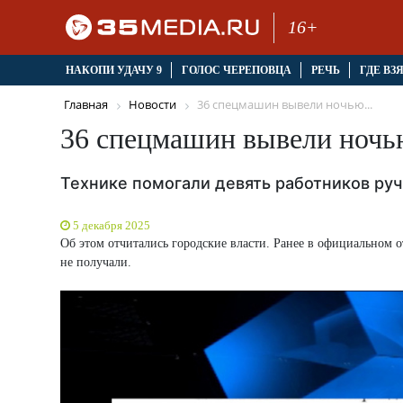
16+
НАКОПИ УДАЧУ 9
ГОЛОС ЧЕРЕПОВЦА
РЕЧЬ
ГДЕ ВЗ
Главная
Новости
36 спецмашин вывели ночью...
36 спецмашин вывели ночью
Технике помогали девять работников руч
5 декабря 2025
Об этом отчитались городские власти. Ранее в официальном о
не получали.