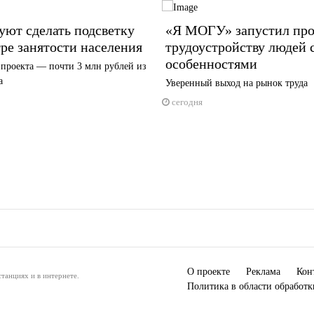
ют сделать подсветку
«Я МОГУ» запустил про
ре занятости населения
трудоустройству людей 
особенностями
проекта — почти 3 млн рублей из
а
Уверенный выход на рынок труда
сегодня
О проекте
Реклама
Кон
танциях и в интернете.
Политика в области обработ