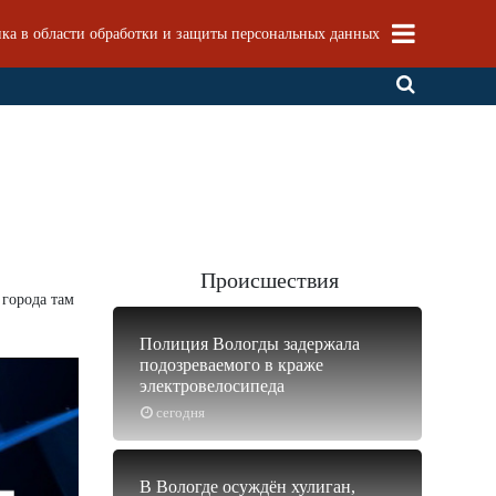
ка в области обработки и защиты персональных данных
Происшествия
 города там
Полиция Вологды задержала
подозреваемого в краже
электровелосипеда
сегодня
В Вологде осуждён хулиган,