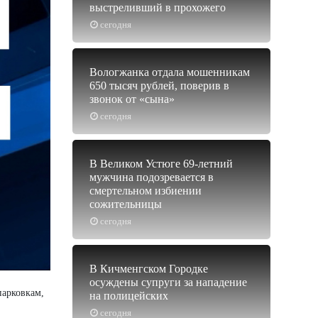
выстреливший в прохожего
сегодня
Вологжанка отдала мошенникам
650 тысяч рублей, поверив в
звонок от «сына»
сегодня
В Великом Устюге 69-летний
мужчина подозревается в
смертельном избиении
сожительницы
сегодня
В Кичменгском Городке
осуждены супруги за нападение
парковкам,
на полицейских
сегодня