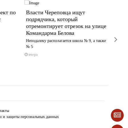
ект по
Власти Череповца ищут
Приве
с
подрядчика, который
площа
отремонтирует отрезок на улице
проку
Командарма Белова
округ
next
Неподалеку располагается школа № 9, а также
вчера
№ 5
вчера
такты
ки и защиты персональных данных