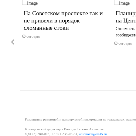
На Советском проспекте так и
Планиру
учили
не привели в порядок
на Цент
сломанные стоки
Стоимость 
горбюджет
тартовала
сегодня
Previous
сегодня
Размещение рекламной и коммерческой информации на телеканалах, радиос
Коммерческий директор в Вологде Татьяна Антонова
8(8172) 280-003, +7 921 235-03-54,
antonova@ers35.ru