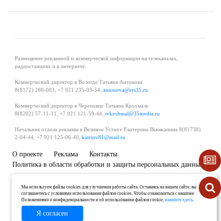
Размещение рекламной и коммерческой информации на телеканалах,
радиостанциях и в интернете.
Коммерческий директор в Вологде Татьяна Антонова
8(8172) 280-003, +7 921 235-03-54,
antonova@ers35.ru
Коммерческий директор в Череповце Татьяна Крохмаль
8(8202) 57-11-11, +7 921 121-59-44,
tvkrohmal@35media.ru
Начальник отдела рекламы в Великом Устюге Екатерина Вьюжанина 8(81738)
2-04-44, +7 921 125-06-40,
katrinv81@mail.ru
О проекте
Реклама
Контакты
Политика в области обработки и защиты персональных данных
Мы используем файлы cookies для улучшения работы сайта. Оставаясь на нашем сайте, вы
соглашаетесь с условиями использования файлов cookies. Чтобы ознакомиться с нашими
Положениями о конфиденциальности и об использовании файлов cookie,
нажмите здесь
.
Я согласен