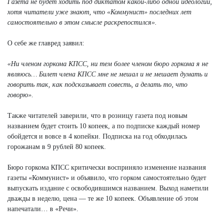
Газета не будет ходить под диктатом какой-либо одной идеологии,
хотя читатели уже знают, что «Коммунист» последних лет
самостоятельно в этом смысле раскрепостился».
О себе же главред заявил:
«Ни членом горкома КПСС, ни тем более членом бюро горкома я не
являюсь… Билет члена КПСС мне не мешал и не мешает думать и
говорить так, как подсказывает совесть, а делать то, что
говорю».
Также читателей заверили, что в розницу газета под новым
названием будет стоить 10 копеек, а по подписке каждый номер
обойдется и вовсе в 4 копейки. Подписка на год обходилась
горожанам в 9 рублей 80 копеек.
Бюро горкома КПСС критически восприняло изменение названия
газеты «Коммунист» и объявило, что горком самостоятельно будет
выпускать издание с освободившимся названием. Выход наметили
дважды в неделю, цена — те же 10 копеек. Объявление об этом
напечатали… в «Речи».