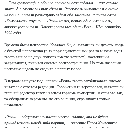
— Эта фотография обошла потом многие издания — как символ
эпохи. А в газете мы так сделали. Рассказали читателям о смене
названия и стали размещать рядом оба логотипа: сначала слева
«Коммунист» крупно — «Речь» мелко, потом одно уменьшали,
второе увеличивали. Наконец осталась одна «Речь». Шел сентябрь
1990 года.
Времена были непростые. Казалось бы, о названиях ли думать, когда
с бумагой напряженка (в ту пору единственный раз за многие годы
газета вышла на двух полосах вместо четырех), поставщики
закрываются, рушится система распространения. Но тема названия
несколько недель не сходила с первых полос.
В первом выпуске под шапкой «Речи» газета опубликовала письмо
читателя с ответом редакции. Горожанин интересовался, является ли
главный редактор газеты членом горкома компартии, и если это так,
то обещанные перемены, по его мнению, ограничатся только
названием.
«Речь» — общественно-политическое издание, оно не будет
принадлежать какой-либо партии, — ответил Павел Крупеников. —