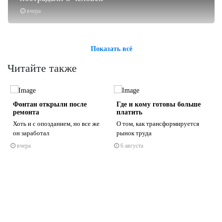
вчера
Показать всё
Читайте также
о
Фонтан открыли после
Где и кому готовы больше
ремонта
платить
Хоть и с опозданием, но все же
О том, как трансформируется
он заработал
рынок труда
вчера
6 августа
s
ne