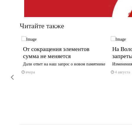
Читайте также
в
От сокращения элементов
На Вол
сумма не меняется
запреты
в,
Дали ответ на наш запрос о новом памятнике
Изменения 
ьщиков
вчера
4 августа
Previous