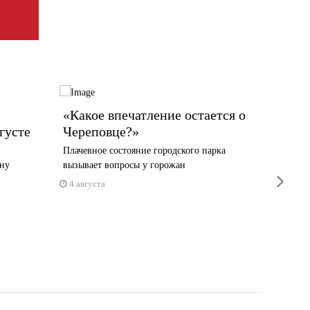
«Какое впечатление остается о
Череп
густе
Череповце?»
стран
Плачевное состояние городского парка
Судьи а
ану
вызывает вопросы у горожан
Наталие
next
4 августа
4 авгус