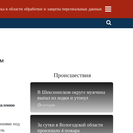
ка в области обработки и защиты персональных данных
ом
Происшествия
В Шекснинском округе мужчина
выпал из лодки и утонул
сегодня
авлению
наниями под
За сутки в Вологодской области
уль
произошло 4 пожара