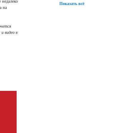
е недалеко
Показать всё
а на
очется
и видео в