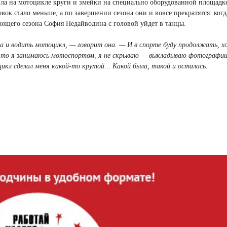
тила на мотоцикле круги и змейки на специально оборудованной площадк
вок стало меньше, а по завершении сезона они и вовсе прекратятся: когд
едующего сезона София Недайводина с головой уйдет в танцы.
ва и водить мотоцикл, — говорит она. — И в спорте буду продолжать, х
 что я занимаюсь мотоспортом, я не скрываю — выкладываю фотографии 
кл сделал меня какой-то крутой… Какой была, такой и осталась.