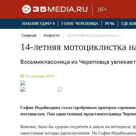
16+
НАКОПИ УДАЧУ 9
ГОЛОС ЧЕРЕПОВЦА
РЕЧЬ
ГДЕ ВЗ
Главная
Новости
14-летняя мотоциклистка н...
14-летняя мотоциклистка н
Восьмиклассница из Череповца увлекае
16 сентября 2025
София Недайводина стала серебряным призером соревнов
мотоциклом. Она единственная представительница Черепо
Конечно, было бы здорово подлететь к школе на мотоцикле, ф
завистливые взгляды одноклассников. Но София Недайводина т