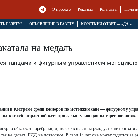
О проекте
Реклама
Контакты
Полити
ЯТЬ ГАЗЕТУ?
ОБЪЯВЛЕНИЕ В ГАЗЕТУ
КОРОТКИЙ ОТВЕТ — «ДА!»
акатала на медаль
тся танцами и фигурным управлением мотоцикл
аний в Костроме среди юниоров по мото
джимхане — фигурному упр
вца в своей возрастной категории, выступающая на соревнованиях.
игурно объезжая поребрики, и, повесив шлем на руль, устремиться за з
ак не делает: ПДД не позволяют. В свои 14 лет она может садиться за р