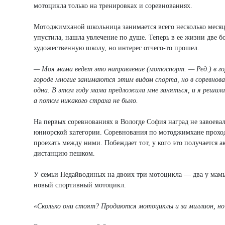
мотоцикла только на тренировках и соревнованиях.
Мотоджимханой школьница занимается всего несколько месяц
упустила, нашла увлечение по душе. Теперь в ее жизни две 
художественную школу, но интерес отчего-то прошел.
— Моя мама ведет это направление (мотоспорт. — Ред.) в г
городе многие занимаются этим видом спорта, но в соревно
одна. В этом году мама предложила мне заняться, и я решила 
а потом никакого страха не было.
На первых соревнованиях в Вологде София наград не завоевала
юниорской категории. Соревнования по мотоджимхане проход
проехать между ними. Побеждает тот, у кого это получается 
дистанцию пешком.
У семьи Недайводиных на двоих три мотоцикла — два у мамы 
новый спортивный мотоцикл.
«Сколько они стоят? Продаются мотоциклы и за миллион, но