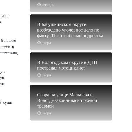
сегодня
са не
в
В Бабушкинском округе
возбуждено уголовное дело по
факту ДТП с гибелью подростка
— В нашем
вчера
ниорок я
лнительно,
В Вологодском округе в ДТП
пострадал мотоциклист
у в
вчера
уя,
йти
Ссора на улице Мальцева в
Вологде закончилась тяжёлой
й купят
травмой
вчера