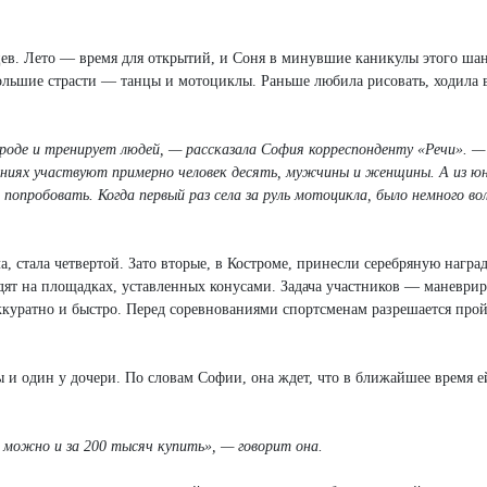
ев. Лето — время для открытий, и Соня в минувшие каникулы этого шан
большие страсти — танцы и мотоциклы. Раньше любила рисовать, ходила 
ороде и тренирует людей, — рассказала София корреспонденту «Речи». 
ваниях участвуют примерно человек десять, мужчины и женщины. А из ю
попробовать. Когда первый раз села за руль мотоцикла, было немного во
, стала четвертой. Зато вторые, в Костроме, принесли серебряную наград
ят на площадках, уставленных конусами. Задача участников — маневрир
аккуратно и быстро. Перед соревнованиями спортсменам разрешается про
и один у дочери. По словам Софии, она ждет, что в ближайшее время е
 можно и за 200 тысяч купить», — говорит она.