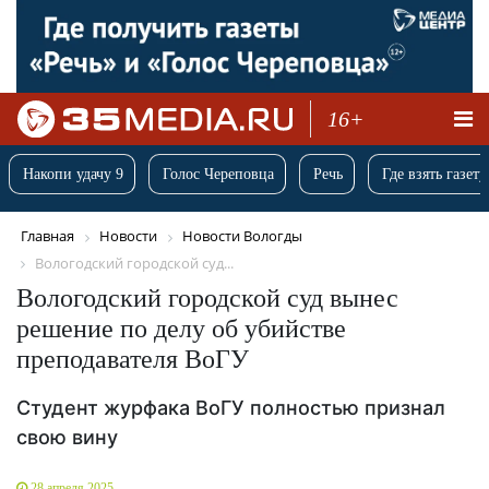
16+
Накопи удачу 9
Голос Череповца
Речь
Где взять газету
Главная
Новости
Новости Вологды
Вологодский городской суд...
Вологодский городской суд вынес
решение по делу об убийстве
преподавателя ВоГУ
Студент журфака ВоГУ полностью признал
свою вину
28 апреля 2025