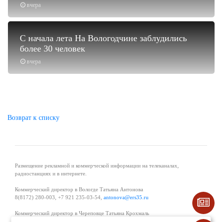
вчера
С начала лета На Вологодчине заблудились
более 30 человек
вчера
Возврат к списку
Размещение рекламной и коммерческой информации на телеканалах,
радиостанциях и в интернете.
Коммерческий директор в Вологде Татьяна Антонова
8(8172) 280-003, +7 921 235-03-54,
antonova@ers35.ru
Коммерческий директор в Череповце Татьяна Крохмаль
8(8202) 57-11-11, +7 921 121-59-44,
tvkrohmal@35media.ru