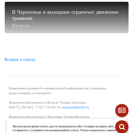
В Череповце в выходные ограничат движение
трамваев
6 августа
Возврат к списку
Размещение рекламной и коммерческой информации на телеканалах,
радиостанциях и в интернете.
Коммерческий директор в Вологде Татьяна Антонова
8(8172) 280-003, +7 921 235-03-54,
antonova@ers35.ru
Коммерческий директор в Череповце Татьяна Крохмаль
8(8202) 57-11-11, +7 921 121-59-44,
tvkrohmal@35media.ru
Мы используем файлы cookies для улучшения работы сайта. Оставаясь на нашем сайте, вы
соглашаетесь с условиями использования файлов cookies. Чтобы ознакомиться с нашими
Начальник отдела рекламы в Великом Устюге Екатерина Вьюжанина 8(81738)