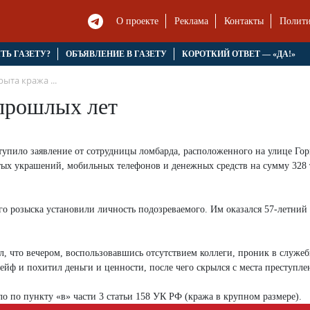
О проекте
Реклама
Контакты
Полити
ЯТЬ ГАЗЕТУ?
ОБЪЯВЛЕНИЕ В ГАЗЕТУ
КОРОТКИЙ ОТВЕТ — «ДА!»
ыта кража ...
 прошлых лет
тупило заявление от сотрудницы ломбарда, расположенного на улице Гор
ых украшений, мобильных телефонов и денежных средств на сумму 328 
о розыска установили личность подозреваемого. Им оказался 57-летний
л, что вечером, воспользовавшись отсутствием коллеги, проник в служе
йф и похитил деньги и ценности, после чего скрылся с места преступле
о по пункту «в» части 3 статьи 158 УК РФ (кража в крупном размере).