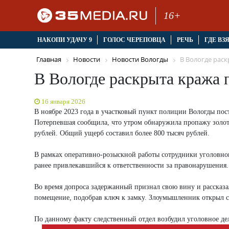
16+
НАКОПИ УДАЧУ 9
ГОЛОС ЧЕРЕПОВЦА
РЕЧЬ
ГДЕ ВЗ
Главная
Новости
Новости Вологды
В Вологде раскр
В Вологде раскрыта кража
16 января 2026
В ноябре 2023 года в участковый пункт полиции Вологды пос
Потерпевшая сообщила, что утром обнаружила пропажу золот
рублей. Общий ущерб составил более 800 тысяч рублей.
В рамках оперативно-розыскной работы сотрудники уголовног
ранее привлекавшийся к ответственности за правонарушения.
Во время допроса задержанный признал свою вину и рассказа
помещение, подобрав ключ к замку. Злоумышленник открыл се
По данному факту следственный отдел возбудил уголовное дел