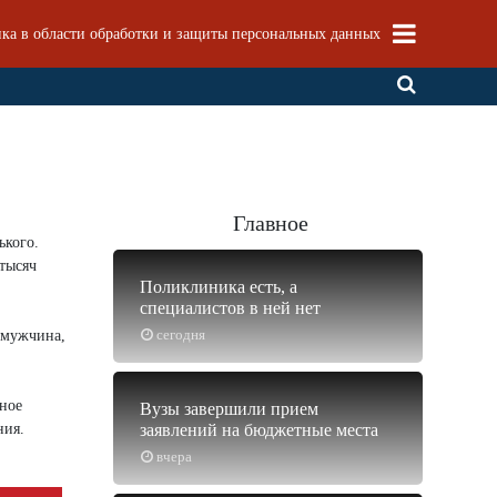
ка в области обработки и защиты персональных данных
Главное
ького.
тысяч
Поликлиника есть, а
специалистов в ней нет
сегодня
 мужчина,
бное
Вузы завершили прием
ния.
заявлений на бюджетные места
вчера