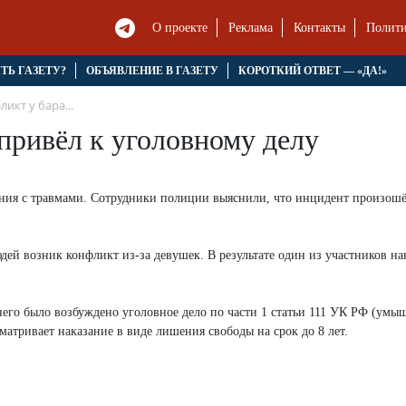
О проекте
Реклама
Контакты
Полити
ЯТЬ ГАЗЕТУ?
ОБЪЯВЛЕНИЕ В ГАЗЕТУ
КОРОТКИЙ ОТВЕТ — «ДА!»
икт у бара...
 привёл к уголовному делу
ния с травмами. Сотрудники полиции выяснили, что инцидент произошё
й возник конфликт из-за девушек. В результате один из участников на
го было возбуждено уголовное дело по части 1 статьи 111 УК РФ (умы
матривает наказание в виде лишения свободы на срок до 8 лет.