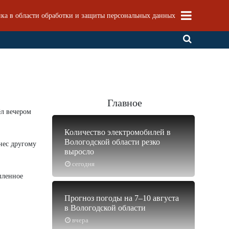
ка в области обработки и защиты персональных данных
Главное
л вечером
Количество электромобилей в
Вологодской области резко
нес другому
выросло
сегодня
шленное
Прогноз погоды на 7–10 августа
в Вологодской области
вчера