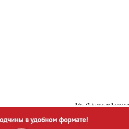
Видео: УМВД России по Вологодско