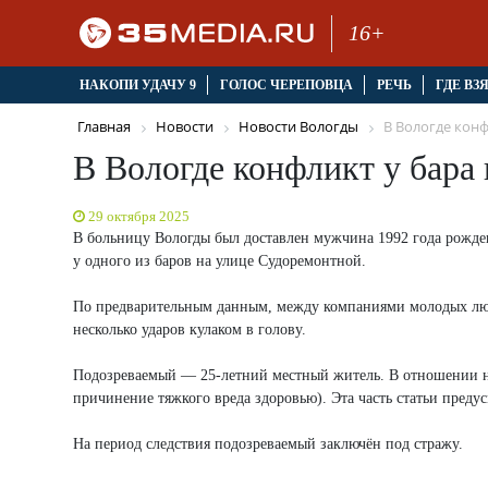
16+
НАКОПИ УДАЧУ 9
ГОЛОС ЧЕРЕПОВЦА
РЕЧЬ
ГДЕ ВЗ
Главная
Новости
Новости Вологды
В Вологде конфл
В Вологде конфликт у бара
29 октября 2025
В больницу Вологды был доставлен мужчина 1992 года рожде
у одного из баров на улице Судоремонтной.
По предварительным данным, между компаниями молодых люде
несколько ударов кулаком в голову.
Подозреваемый — 25-летний местный житель. В отношении не
причинение тяжкого вреда здоровью). Эта часть статьи предус
На период следствия подозреваемый заключён под стражу.