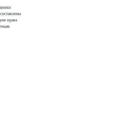
удники
 составлены
щим права
ртным