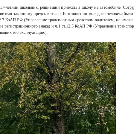
 17-летний школьник, решивший приехать в школу на автомобиле. Сотр
шителя законному представителю. В отношении молодого человека были
.12.7 КоАП РФ (Управление транспортным средством водителем, не имею
ие регистрационного знака) и ч.1 ст.12.5 КоАП РФ (Управление транспо
ающих его эксплуатацию).