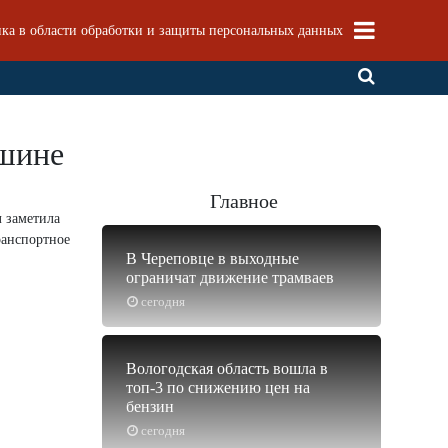
ка в области обработки и защиты персональных данных
ашине
Главное
 заметила
ранспортное
В Череповце в выходные
ограничат движение трамваев
сегодня
Вологодская область вошла в
топ-3 по снижению цен на
бензин
сегодня