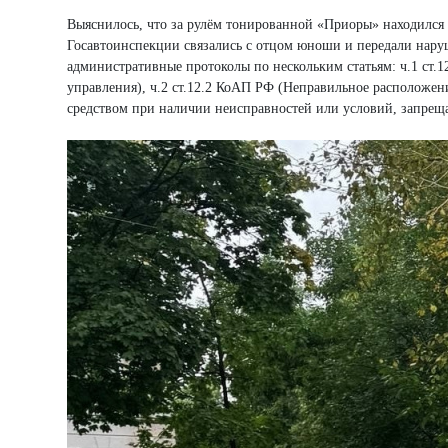
Выяснилось, что за рулём тонированной «Приоры» находился
Госавтоинспекции связались с отцом юноши и передали нару
административные протоколы по нескольким статьям: ч.1 ст
управления), ч.2 ст.12.2 КоАП РФ (Неправильное расположен
средством при наличии неисправностей или условий, запрещ