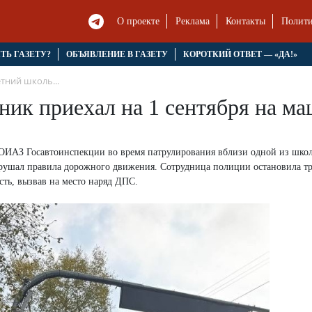
О проекте
Реклама
Контакты
Полити
ЯТЬ ГАЗЕТУ?
ОБЪЯВЛЕНИЕ В ГАЗЕТУ
КОРОТКИЙ ОТВЕТ — «ДА!»
етний школь...
ник приехал на 1 сентября на м
 ОИАЗ Госавтоинспекции во время патрулирования вблизи одной из школ
арушал правила дорожного движения. Сотрудница полиции остановила т
сть, вызвав на место наряд ДПС.