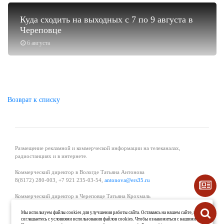
Куда сходить на выходных с 7 по 9 августа в
Череповце
6 августа
Возврат к списку
Размещение рекламной и коммерческой информации на телеканалах,
радиостанциях и в интернете.
Коммерческий директор в Вологде Татьяна Антонова
8(8172) 280-003, +7 921 235-03-54,
antonova@ers35.ru
Коммерческий директор в Череповце Татьяна Крохмаль
8(8202) 57-11-11, +7 921 121-59-44,
tvkrohmal@35media.ru
Мы используем файлы cookies для улучшения работы сайта. Оставаясь на нашем сайте, вы
соглашаетесь с условиями использования файлов cookies. Чтобы ознакомиться с нашими
Начальник отдела рекламы в Великом Устюге Екатерина Вьюжанина 8(81738)