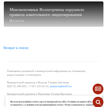
Минэкономики Вологодчины нарушило
правила алкогольного лицензирования
4 августа
Возврат к списку
Размещение рекламной и коммерческой информации на телеканалах,
радиостанциях и в интернете.
Коммерческий директор в Вологде Татьяна Антонова
8(8172) 280-003, +7 921 235-03-54,
antonova@ers35.ru
Коммерческий директор в Череповце Татьяна Крохмаль
8(8202) 57-11-11, +7 921 121-59-44,
tvkrohmal@35media.ru
Мы используем файлы cookies для улучшения работы сайта. Оставаясь на нашем сайте, вы
соглашаетесь с условиями использования файлов cookies. Чтобы ознакомиться с нашими
Начальник отдела рекламы в Великом Устюге Екатерина Вьюжанина 8(81738)