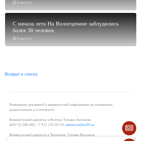
6 августа
С начала лета На Вологодчине заблудились
более 30 человек
6 августа
Возврат к списку
Размещение рекламной и коммерческой информации на телеканалах,
радиостанциях и в интернете.
Коммерческий директор в Вологде Татьяна Антонова
8(8172) 280-003, +7 921 235-03-54,
antonova@ers35.ru
Коммерческий директор в Череповце Татьяна Крохмаль
8(8202) 57-11-11, +7 921 121-59-44,
tvkrohmal@35media.ru