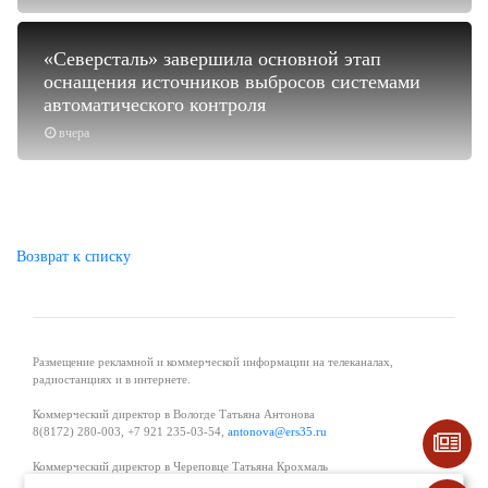
«Северсталь» завершила основной этап
оснащения источников выбросов системами
автоматического контроля
вчера
Возврат к списку
Размещение рекламной и коммерческой информации на телеканалах,
радиостанциях и в интернете.
Коммерческий директор в Вологде Татьяна Антонова
8(8172) 280-003, +7 921 235-03-54,
antonova@ers35.ru
Коммерческий директор в Череповце Татьяна Крохмаль
8(8202) 57-11-11, +7 921 121-59-44,
tvkrohmal@35media.ru