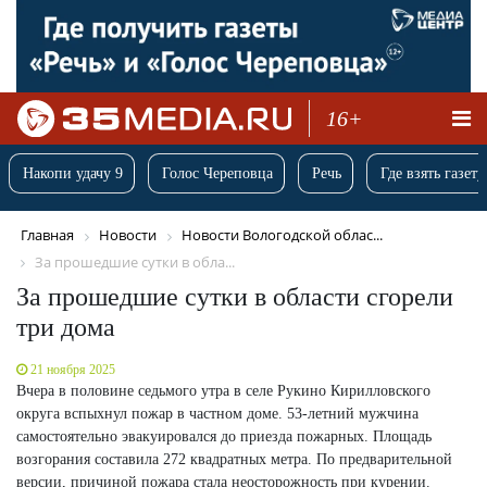
16+
Накопи удачу 9
Голос Череповца
Речь
Где взять газету
Главная
Новости
Новости Вологодской облас...
За прошедшие сутки в обла...
За прошедшие сутки в области сгорели
три дома
21 ноября 2025
Вчера в половине седьмого утра в селе Рукино Кирилловского
округа вспыхнул пожар в частном доме. 53-летний мужчина
самостоятельно эвакуировался до приезда пожарных. Площадь
возгорания составила 272 квадратных метра. По предварительной
версии, причиной пожара стала неосторожность при курении.