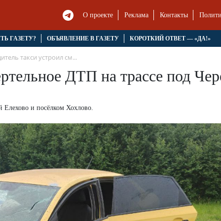
О проекте
Реклама
Контакты
Полити
ЯТЬ ГАЗЕТУ?
ОБЪЯВЛЕНИЕ В ГАЗЕТУ
КОРОТКИЙ ОТВЕТ — «ДА!»
итель такси устроил см...
ертельное ДТП на трассе под Че
й Елехово и посёлком Хохлово.