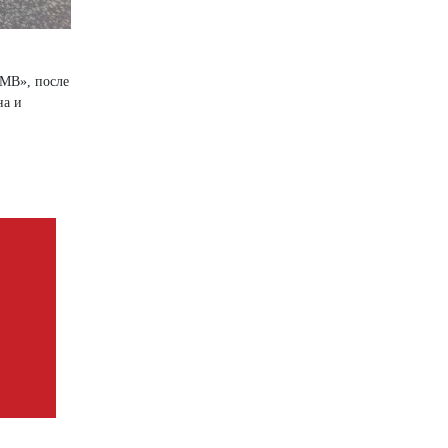
БМВ», после
на и