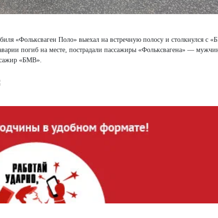
биля «Фольксваген Поло» выехал на встречную полосу и столкнулся с «
аварии погиб на месте, пострадали пассажиры «Фольксвагена» — мужчи
ссажир «БМВ».