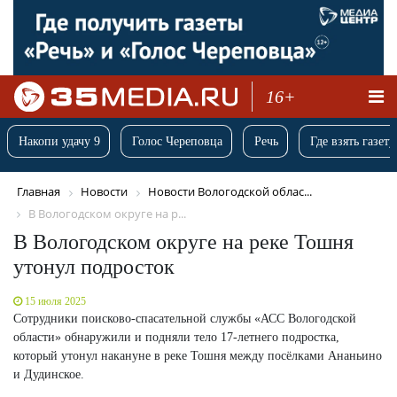
16+
Накопи удачу 9
Голос Череповца
Речь
Где взять газету
Главная
Новости
Новости Вологодской облас...
В Вологодском округе на р...
В Вологодском округе на реке Тошня
утонул подросток
15 июля 2025
Сотрудники поисково-спасательной службы «АСС Вологодской
области» обнаружили и подняли тело 17-летнего подростка,
который утонул накануне в реке Тошня между посёлками Ананьино
и Дудинское.