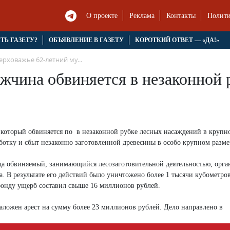
О проекте
Реклама
Контакты
Полити
ЯТЬ ГАЗЕТУ?
ОБЪЯВЛЕНИЕ В ГАЗЕТУ
КОРОТКИЙ ОТВЕТ — «ДА!»
ерховажье 62-летний му...
жчина обвиняется в незаконной 
 который обвиняется по в незаконной рубке лесных насаждений в крупн
аботку и сбыт незаконно заготовленной древесины в особо крупном разме
года обвиняемый, занимающийся лесозаготовительной деятельностью, орга
. В результате его действий было уничтожено более 1 тысячи кубометро
фонду ущерб составил свыше 16 миллионов рублей.
аложен арест на сумму более 23 миллионов рублей. Дело направлено в