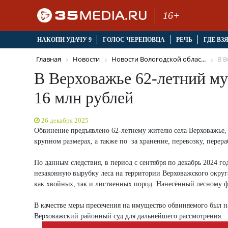
16+
НАКОПИ УДАЧУ 9
ГОЛОС ЧЕРЕПОВЦА
РЕЧЬ
ГДЕ ВЗ
Главная
Новости
Новости Вологодской облас...
В В
В Верховажье 62-летний му
16 млн рублей
26 декабря 2025
Обвинение предъявлено 62-летнему жителю села Верховажье,
крупном размерах, а также по за хранение, перевозку, перер
По данным следствия, в период с сентября по декабрь 2024 
незаконную вырубку леса на территории Верховажского округа
как хвойных, так и лиственных пород. Нанесённый лесному 
В качестве меры пресечения на имущество обвиняемого был н
Верховажский районный суд для дальнейшего рассмотрения.