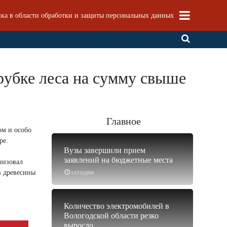
ка в области обработки и защиты персональных данных
рубке леса на сумму свыше
Главное
ом и особо
ре.
Вузы завершили прием
заявлений на бюджетные места
низовал
сегодня
в древесины
Количество электромобилей в
Вологодской области резко
выросло