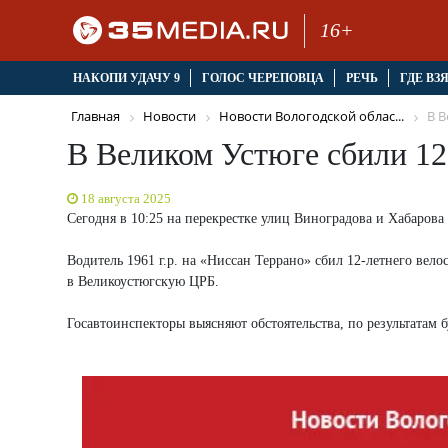
16+
НАКОПИ УДАЧУ 9
ГОЛОС ЧЕРЕПОВЦА
РЕЧЬ
ГДЕ ВЗ
Главная
Новости
Новости Вологодской облас...
В В
В Великом Устюге сбили 12
18 августа 2025
Сегодня в 10:25 на перекрестке улиц Виноградова и Хабаров
Водитель 1961 г.р. на «Ниссан Террано» сбил 12-летнего вел
в Великоустюгскую ЦРБ.
Госавтоинспекторы выясняют обстоятельства, по результатам 