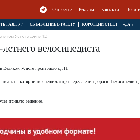
О проекте
Реклама
Контакты
Полити
ЯТЬ ГАЗЕТУ?
ОБЪЯВЛЕНИЕ В ГАЗЕТУ
КОРОТКИЙ ОТВЕТ — «ДА!»
еликом Устюге сбили 12...
-летнего велосипедиста
а в Великом Устюге произошло ДТП.
осипедиста, который не спешился при пересечении дороги. Велосипедист 
будет принято решение.