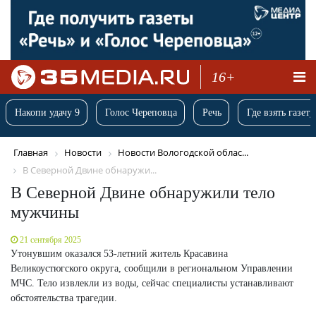
16+
Накопи удачу 9
Голос Череповца
Речь
Где взять газету
Главная
Новости
Новости Вологодской облас...
В Северной Двине обнаружи...
В Северной Двине обнаружили тело
мужчины
21 сентября 2025
Утонувшим оказался 53-летний житель Красавина
Великоустюгского округа, сообщили в региональном Управлении
МЧС. Тело извлекли из воды, сейчас специалисты устанавливают
обстоятельства трагедии.