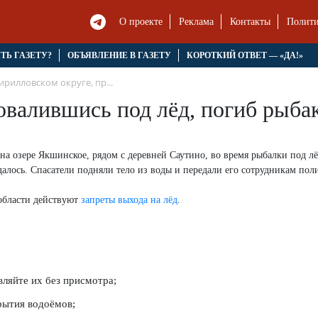
О проекте
Реклама
Контакты
Полити
ЯТЬ ГАЗЕТУ?
ОБЪЯВЛЕНИЕ В ГАЗЕТУ
КОРОТКИЙ ОТВЕТ — «ДА!»
ирилловском округе, пр...
овалившись под лёд, погиб рыба
на озере Якшинское, рядом с деревней Саутино, во время рыбалки под л
алось. Спасатели подняли тело из воды и передали его сотрудникам пол
области действуют
запреты выхода на лёд
.
вляйте их без присмотра;
рытия водоёмов;