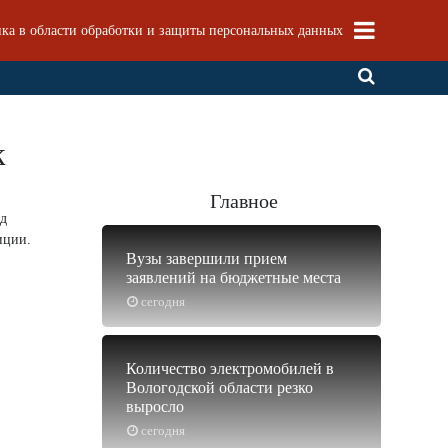
ка в области обработки и защиты персональных данных
к
Главное
ёд
иции.
Вузы завершили прием
заявлений на бюджетные места
сегодня
Количество электромобилей в
Вологодской области резко
выросло
сегодня