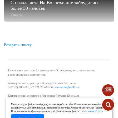
С начала лета На Вологодчине заблудились
более 30 человек
вчера
Возврат к списку
Размещение рекламной и коммерческой информации на телеканалах,
радиостанциях и в интернете.
Коммерческий директор в Вологде Татьяна Антонова
8(8172) 280-003, +7 921 235-03-54,
antonova@ers35.ru
Коммерческий директор в Череповце Татьяна Крохмаль
8(8202) 57-11-11, +7 921 121-59-44,
tvkrohmal@35media.ru
Мы используем файлы cookies для улучшения работы сайта. Оставаясь на нашем сайте, вы
соглашаетесь с условиями использования файлов cookies. Чтобы ознакомиться с нашими
Начальник отдела рекламы в Великом Устюге Екатерина Вьюжанина 8(81738)
Положениями о конфиденциальности и об использовании файлов cookie,
нажмите здесь
.
2-04-44, +7 921 125-06-40,
katrinv81@mail.ru