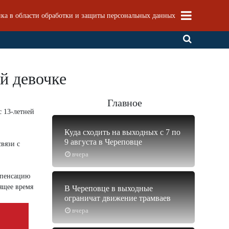
ка в области обработки и защиты персональных данных
й девочке
Главное
с 13-летней
Куда сходить на выходных с 7 по
9 августа в Череповце
вязи с
вчера
мпенсацию
оящее время
В Череповце в выходные
ограничат движение трамваев
вчера