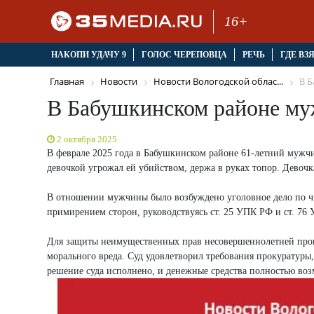
16+
НАКОПИ УДАЧУ 9
ГОЛОС ЧЕРЕПОВЦА
РЕЧЬ
ГДЕ ВЗ
Главная
Новости
Новости Вологодской облас...
В Б
В Бабушкинском районе муж
2 октября 2025
В феврале 2025 года в Бабушкинском районе 61-летний мужчи
девочкой угрожал ей убийством, держа в руках топор. Девочк
В отношении мужчины было возбуждено уголовное дело по ч. 1
примирением сторон, руководствуясь ст. 25 УПК РФ и ст. 76
Для защиты неимущественных прав несовершеннолетней проку
морального вреда. Суд удовлетворил требования прокуратуры,
решение суда исполнено, и денежные средства полностью во