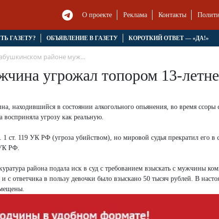
О проекте
Реклама
Контакты
Полити
ЯТЬ ГАЗЕТУ?
ОБЪЯВЛЕНИЕ В ГАЗЕТУ
КОРОТКИЙ ОТВЕТ — «ДА!»
абушкинском районе муж...
чина угрожал топором 13-летне
на, находившийся в состоянии алкогольного опьянения, во время ссоры 
а восприняла угрозу как реальную.
 ст. 119 УК РФ (угроза убийством), но мировой судья прекратил его в с
 УК РФ.
ратура района подала иск в суд с требованием взыскать с мужчины ко
 и с ответчика в пользу девочки было взыскано 50 тысяч рублей. В наст
змещены.