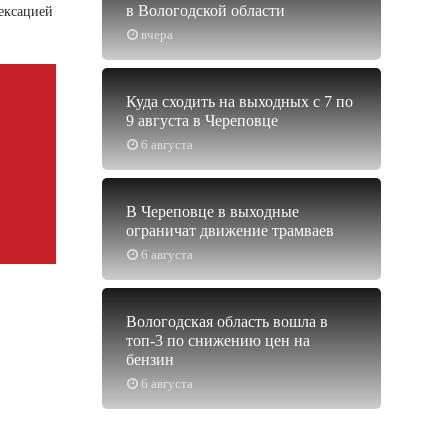
в Вологодской области
ексацией
вчера
Куда сходить на выходных с 7 по
9 августа в Череповце
6 августа
В Череповце в выходные
ограничат движение трамваев
6 августа
Вологодская область вошла в
топ-3 по снижению цен на
бензин
6 августа