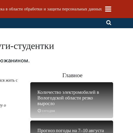
ка в области обработки и защиты персональных данных
уги-студентки
стюжанином.
Главное
лся жить с
Количество электромобилей в
Вологодской области резко
выросло
гу о
сегодня
Прогноз погоды на 7–10 августа