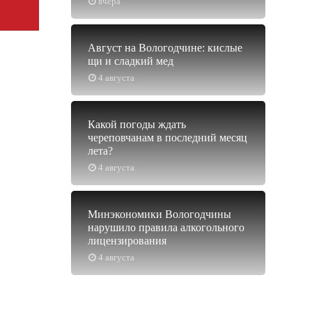
вчера
Август на Вологодчине: кислые
щи и сладкий мед
4 августа
Какой погоды ждать
череповчанам в последний месяц
лета?
4 августа
Минэкономики Вологодчины
нарушило правила алкогольного
лицензирования
4 августа