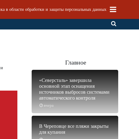
ка в области обработки и защиты персональных данных
Главное
ии
«Северсталь» завершила
основной этап оснащения
источников выбросов системами
автоматического контроля
вчера
В Череповце все пляжи закрыты
для купания