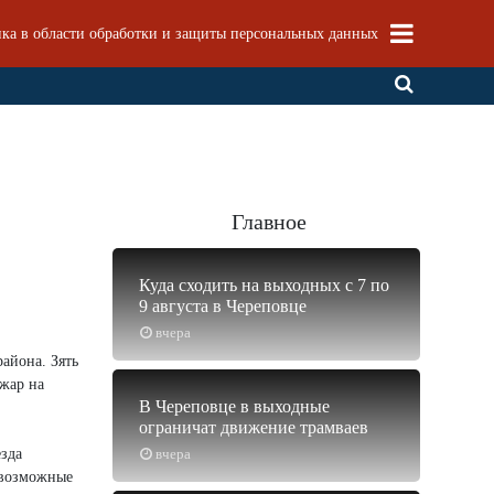
ка в области обработки и защиты персональных данных
Главное
Куда сходить на выходных с 7 по
9 августа в Череповце
вчера
айона. Зять
жар на
В Череповце в выходные
ограничат движение трамваев
езда
вчера
 возможные