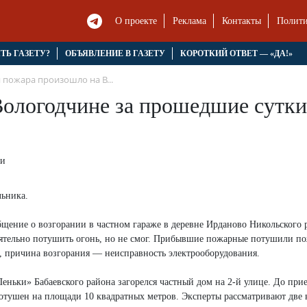
О проекте
Реклама
Контакты
Полити
ЯТЬ ГАЗЕТУ?
ОБЪЯВЛЕНИЕ В ГАЗЕТУ
КОРОТКИЙ ОТВЕТ — «ДА!»
 пожара произошло на В...
Вологодчине за прошедшие сутки
льника.
щение о возгорании в частном гараже в деревне Ирданово Никольского р
ятельно потушить огонь, но не смог. Прибывшие пожарные потушили по
, причина возгорания — неисправность электрооборудования.
Пеньки» Бабаевского района загорелся частный дом на 2-й улице. До при
потушен на площади 10 квадратных метров. Эксперты рассматривают две