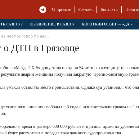
О проекте
Реклама
Контакты
Полити
ЯТЬ ГАЗЕТУ?
ОБЪЯВЛЕНИЕ В ГАЗЕТУ
КОРОТКИЙ ОТВЕТ — «ДА!»
 вынес приговор по дел...
у о ДТП в Грязовце
томобиле «Мазда CX-5» допустила наезд на 54-летнюю женщину, пересек
 результате аварии женщина получила закрытую черепно-мозговую травм
ела умысла оставлять место происшествия. Однако суд установил, что он
де условного лишения свободы на 3 года с испытательным сроком на 1 г
год.
орального вреда в размере 600 000 рублей и признал право на удовлетв
ый будет рассмотрен в порядке гражданского судопроизводства.