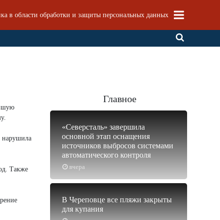
ка в области обработки и защиты персональных данных
Главное
авшую
у.
«Северсталь» завершила
основной этап оснащения
а нарушила
источников выбросов системами
автоматического контроля
вчера
од. Также
В Череповце все пляжи закрыты
орение
для купания