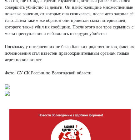
массив, где их ждал третий соучастник, который ранее согласился
совершить убийство за деньги. Он нанёс женщине множественные
ножевые ранения, от которых она скончалась, после чего закопал её
тело. Затем таким же образом они привезли сына потерпевшей,
которого также убил их сообщник. После этого все трое скрылись с
места преступления и избавились от орудия убийства.
Поскольку у потерпевших не было близких родственников, факт их
исчезновения стал известен правоохранительным органам только
через несколько лет.
Фото: СУ СК России по Вологодской области