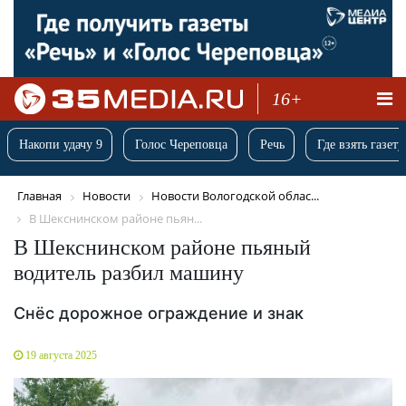
16+
Накопи удачу 9
Голос Череповца
Речь
Где взять газету
Главная
Новости
Новости Вологодской облас...
В Шекснинском районе пьян...
В Шекснинском районе пьяный
водитель разбил машину
Снёс дорожное ограждение и знак
19 августа 2025