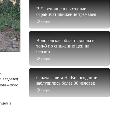
В Череповце в выходные
ограничат движение трамваев
вчера
Вологодская область вошла в
топ-3 по снижению цен на
бензин
вчера
»
С начала лета На Вологодчине
и владелец
заблудились более 30 человек
рховажскую
вчера
рулём в