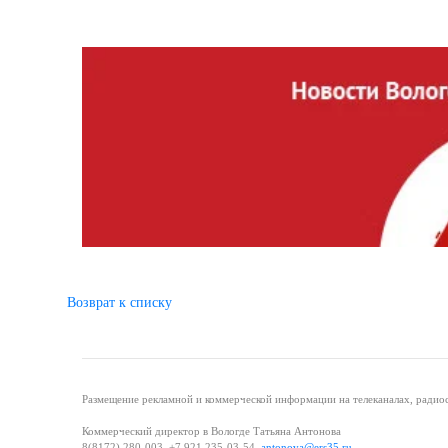
Возврат к списку
Размещение рекламной и коммерческой информации на телеканалах, радиос
Коммерческий директор в Вологде Татьяна Антонова
8(8172) 280-003, +7 921 235-03-54,
antonova@ers35.ru