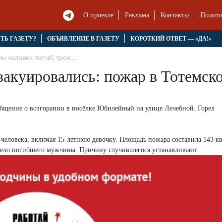
О проекте
Реклама
Контакты
Полити
ЯТЬ ГАЗЕТУ?
ОБЪЯВЛЕНИЕ В ГАЗЕТУ
КОРОТКИЙ ОТВЕТ — «ДА!»
н человек погиб, трое ...
вакуировались: пожар в Тотемск
ообщение о возгорании в посёлке Юбилейный на улице Лечебной. Горел
человека, включая 15-летнюю девочку. Площадь пожара составила 143 к
тело погибшего мужчины. Причину случившегося устанавливают.