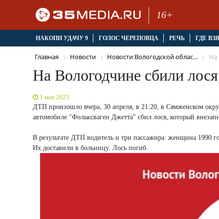
16+
НАКОПИ УДАЧУ 9
ГОЛОС ЧЕРЕПОВЦА
РЕЧЬ
ГДЕ ВЗ
Главная
Новости
Новости Вологодской облас...
На 
На Вологодчине сбили лося
1 мая 2025
ДТП произошло вчера, 30 апреля, в 21:20, в Сямженском окр
автомобиле "Фольксваген Джетта" сбил лося, который внезапн
В результате ДТП водитель и три пассажира: женщина 1990 г
Их доставили в больницу. Лось погиб.