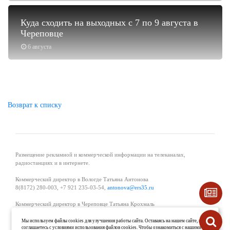
Куда сходить на выходных с 7 по 9 августа в
Череповце
6 августа
Возврат к списку
Размещение рекламной и коммерческой информации на телеканалах,
радиостанциях и в интернете.
Коммерческий директор в Вологде Татьяна Антонова
8(8172) 280-003, +7 921 235-03-54,
antonova@ers35.ru
Коммерческий директор в Череповце Татьяна Крохмаль
8(8202) 57-11-11, +7 921 121-59-44,
tvkrohmal@35media.ru
Мы используем файлы cookies для улучшения работы сайта. Оставаясь на нашем сайте, вы
соглашаетесь с условиями использования файлов cookies. Чтобы ознакомиться с нашими
Начальник отдела рекламы в Великом Устюге Екатерина Вьюжанина 8(81738)