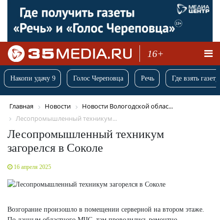
16+
Накопи удачу 9
Голос Череповца
Речь
Где взять газету
Главная
Новости
Новости Вологодской облас...
Лесопромышленный техникум...
Лесопромышленный техникум
загорелся в Соколе
16 апреля 2025
Возгорание произошло в помещении серверной на втором этаже.
По данным областного МЧС, там проводились ремонтно-