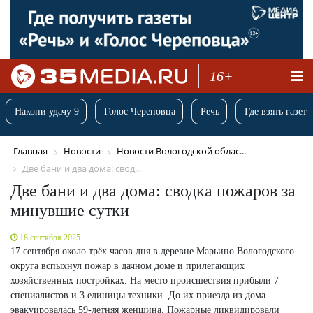
16+
Накопи удачу 9
Голос Череповца
Речь
Где взять газету
Главная
Новости
Новости Вологодской облас...
Две бани и два дома: свод...
Две бани и два дома: сводка пожаров за
минувшие сутки
18 сентября 2025
17 сентября около трёх часов дня в деревне Марьино Вологодского
округа вспыхнул пожар в дачном доме и прилегающих
хозяйственных постройках. На место происшествия прибыли 7
специалистов и 3 единицы техники. До их приезда из дома
эвакуировалась 59-летняя женщина. Пожарные ликвидировали