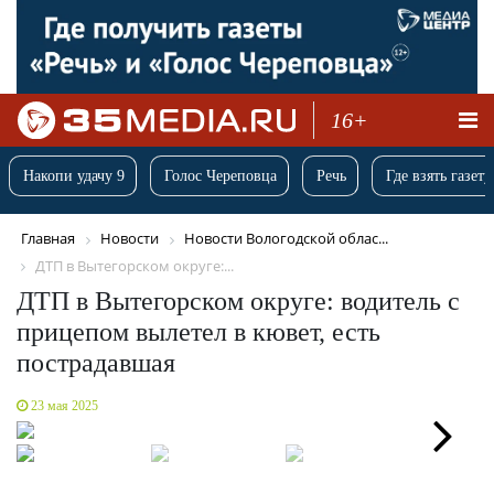
16+
Накопи удачу 9
Голос Череповца
Речь
Где взять газету
Главная
Новости
Новости Вологодской облас...
ДТП в Вытегорском округе:...
ДТП в Вытегорском округе: водитель с
прицепом вылетел в кювет, есть
пострадавшая
23 мая 2025
Next