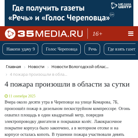
16+
Накопи удачу 9
Голос Череповца
Речь
Где взять газету
Главная
Новости
Новости Вологодской облас...
4 пожара произошли в обла...
4 пожара произошли в области за сутки
11 сентября 2025
Вчера около десяти утра в Череповце на улице Комарова, 7Б,
произошёл пожар в дизельном пескоструйном компрессоре. Огонь
охватил площадь в один квадратный метр, повредив
электропроводку двигателя и покрышки колёс. Лакокрасочное
покрытие корпуса было закопчено, а в моторном отсеке и на
корпусе осталась копоть. В тушении пожара участвовали девять