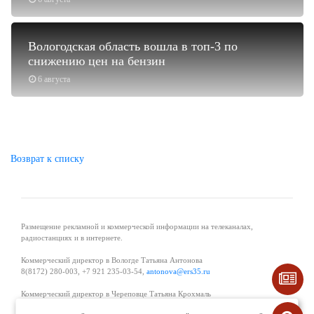
Вологодская область вошла в топ-3 по
снижению цен на бензин
6 августа
Возврат к списку
Размещение рекламной и коммерческой информации на телеканалах,
радиостанциях и в интернете.
Коммерческий директор в Вологде Татьяна Антонова
8(8172) 280-003, +7 921 235-03-54,
antonova@ers35.ru
Коммерческий директор в Череповце Татьяна Крохмаль
8(8202) 57-11-11, +7 921 121-59-44,
tvkrohmal@35media.ru