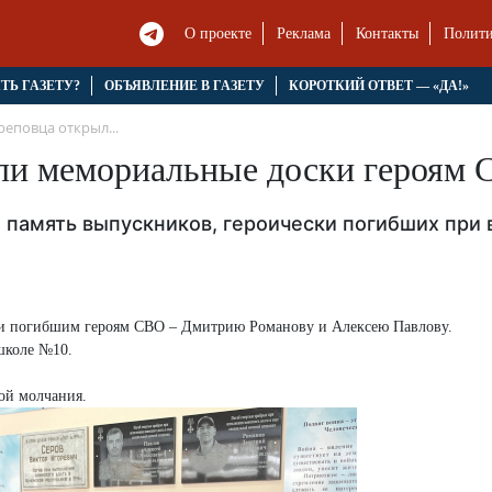
О проекте
Реклама
Контакты
Полити
ЯТЬ ГАЗЕТУ?
ОБЪЯВЛЕНИЕ В ГАЗЕТУ
КОРОТКИЙ ОТВЕТ — «ДА!»
еповца открыл...
ли мемориальные доски героям
 память выпускников, героически погибших при 
ки погибшим героям СВО – Дмитрию Романову и Алексею Павлову.
школе №10.
ой молчания.