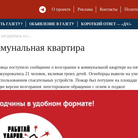
О проекте
Реклама
Контакты
Полити
ЯТЬ ГАЗЕТУ?
ОБЪЯВЛЕНИЕ В ГАЗЕТУ
КОРОТКИЙ ОТВЕТ — «ДА!»
загорелась ко...
ммунальная квартира
овца поступило сообщение о возгорании в коммунальной квартире на пя
куировались 21 человек, включая троих детей. Огнеборцы вывели на ули
 использованием спасательных устройств. Пожар был потушен на площади
ве версии возгорания: неосторожное обращение с огнем и поджог.