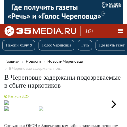
16+
Накопи удачу 9
Голос Череповца
Речь
Где взять газету
Главная
Новости
Новости Череповца
В Череповце задержаны под...
В Череповце задержаны подозреваемые
в сбыте наркотиков
8 августа 2025
Next
Сотрудники ОКОН в Зашекснинском районе задержали женщину