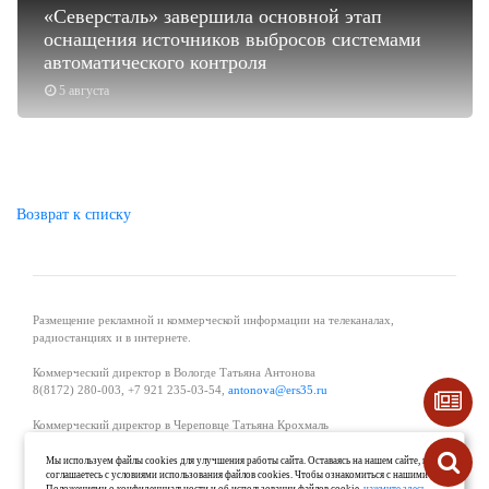
«Северсталь» завершила основной этап
оснащения источников выбросов системами
автоматического контроля
5 августа
Возврат к списку
Размещение рекламной и коммерческой информации на телеканалах,
радиостанциях и в интернете.
Коммерческий директор в Вологде Татьяна Антонова
8(8172) 280-003, +7 921 235-03-54,
antonova@ers35.ru
Коммерческий директор в Череповце Татьяна Крохмаль
8(8202) 57-11-11, +7 921 121-59-44,
tvkrohmal@35media.ru
Мы используем файлы cookies для улучшения работы сайта. Оставаясь на нашем сайте, вы
соглашаетесь с условиями использования файлов cookies. Чтобы ознакомиться с нашими
Начальник отдела рекламы в Великом Устюге Екатерина Вьюжанина 8(81738)