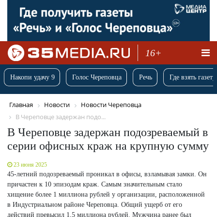
16+
Накопи удачу 9
Голос Череповца
Речь
Где взять газету
Главная
Новости
Новости Череповца
В Череповце задержан подо...
В Череповце задержан подозреваемый в
серии офисных краж на крупную сумму
23 июня 2025
45-летний подозреваемый проникал в офисы, взламывая замки. Он
причастен к 10 эпизодам краж. Самым значительным стало
хищение более 1 миллиона рублей у организации, расположенной
в Индустриальном районе Череповца. Общий ущерб от его
действий превысил 1,5 миллиона рублей. Мужчина ранее был