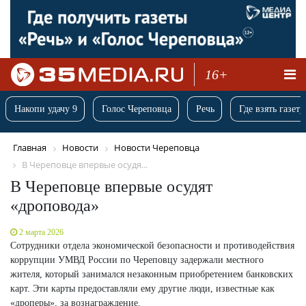
16+
Накопи удачу 9
Голос Череповца
Речь
Где взять газету
Главная
Новости
Новости Череповца
В Череповце впервые осудя...
В Череповце впервые осудят
«дроповода»
2 марта 2026
Сотрудники отдела экономической безопасности и противодействия
коррупции УМВД России по Череповцу задержали местного
жителя, который занимался незаконным приобретением банковских
карт. Эти карты предоставляли ему другие люди, известные как
«дроперы», за вознаграждение.