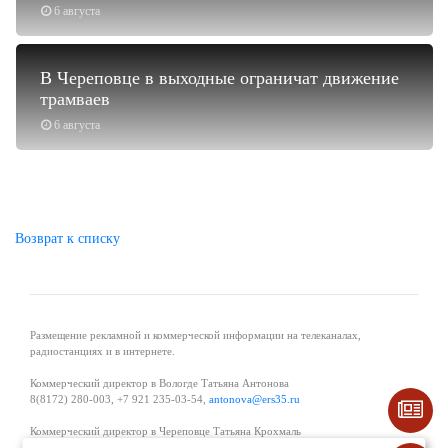
6 августа
В Череповце в выходные ограничат движение
трамваев
6 августа
Возврат к списку
Размещение рекламной и коммерческой информации на телеканалах,
радиостанциях и в интернете.
Коммерческий директор в Вологде Татьяна Антонова
8(8172) 280-003, +7 921 235-03-54,
antonova@ers35.ru
Коммерческий директор в Череповце Татьяна Крохмаль
8(8202) 57-11-11, +7 921 121-59-44,
tvkrohmal@35media.ru