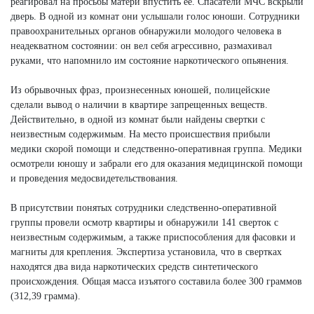
реагировал на просьбы матери впустить её. Спасатели МЧС вскрыли
дверь. В одной из комнат они услышали голос юноши. Сотрудники
правоохранительных органов обнаружили молодого человека в
неадекватном состоянии: он вел себя агрессивно, размахивал
руками, что напомнило им состояние наркотического опьянения.
Из обрывочных фраз, произнесенных юношей, полицейские
сделали вывод о наличии в квартире запрещенных веществ.
Действительно, в одной из комнат были найдены свертки с
неизвестным содержимым. На место происшествия прибыли
медики скорой помощи и следственно-оперативная группа. Медики
осмотрели юношу и забрали его для оказания медицинской помощи
и проведения медосвидетельствования.
В присутствии понятых сотрудники следственно-оперативной
группы провели осмотр квартиры и обнаружили 141 сверток с
неизвестным содержимым, а также приспособления для фасовки и
магниты для крепления. Экспертиза установила, что в свертках
находятся два вида наркотических средств синтетического
происхождения. Общая масса изъятого составила более 300 граммов
(312,39 грамма).