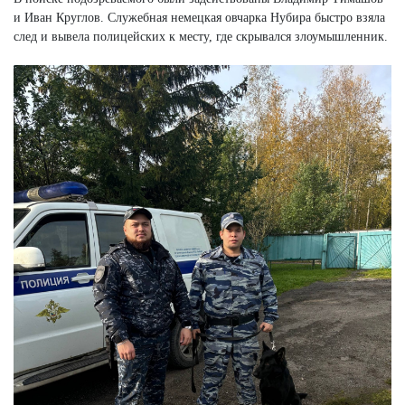
и Иван Круглов. Служебная немецкая овчарка Нубира быстро взяла
след и вывела полицейских к месту, где скрывался злоумышленник.