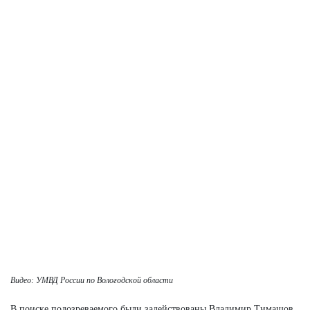
Видео: УМВД России по Вологодской области
В поиске подозреваемого были задействованы Владимир Тимашов