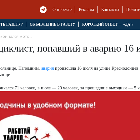
О проекте
Реклама
Контакты
Полити
ЯТЬ ГАЗЕТУ?
ОБЪЯВЛЕНИЕ В ГАЗЕТУ
КОРОТКИЙ ОТВЕТ — «ДА!»
кончался мото...
циклист, попавший в аварию 16 
 больнице. Напомним,
авария
произошла 16 июля на улице Краснодонцев 
ьнице.
кончался 71 человек, в июле — 20 человек, за прошедшие выходные — 5 ч