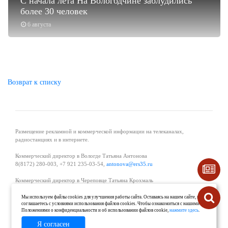
С начала лета На Вологодчине заблудились
более 30 человек
6 августа
Возврат к списку
Размещение рекламной и коммерческой информации на телеканалах,
радиостанциях и в интернете.
Коммерческий директор в Вологде Татьяна Антонова
8(8172) 280-003, +7 921 235-03-54,
antonova@ers35.ru
Коммерческий директор в Череповце Татьяна Крохмаль
8(8202) 57-11-11, +7 921 121-59-44,
tvkrohmal@35media.ru
Мы используем файлы cookies для улучшения работы сайта. Оставаясь на нашем сайте, вы
соглашаетесь с условиями использования файлов cookies. Чтобы ознакомиться с нашими
Начальник отдела рекламы в Великом Устюге Екатерина Вьюжанина 8(81738)
Положениями о конфиденциальности и об использовании файлов cookie,
нажмите здесь
.
2-04-44, +7 921 125-06-40,
katrinv81@mail.ru
Я согласен