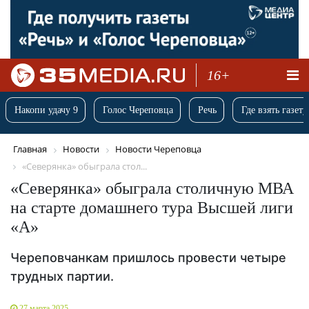
16+
Накопи удачу 9
Голос Череповца
Речь
Где взять газету
Главная
Новости
Новости Череповца
«Северянка» обыграла стол...
«Северянка» обыграла столичную МВА
на старте домашнего тура Высшей лиги
«А»
Череповчанкам пришлось провести четыре
трудных партии.
27 марта 2025