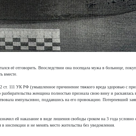
лся её отговорить. Впоследствии она посещала мужа в больнице, покуп
ь вместе.
2 ст. 111 УК РФ (умышленное причинение тяжкого вреда здоровью с пр
го разбирательства женщина полностью признала свою вину и раскаялась 
йствовала импульсивно, поддавшись на его провокацию. Потерпевший заяв
начил ей наказание в виде лишения свободы сроком на 3 года условно 
 в инспекции и не менять место жительства без уведомления.