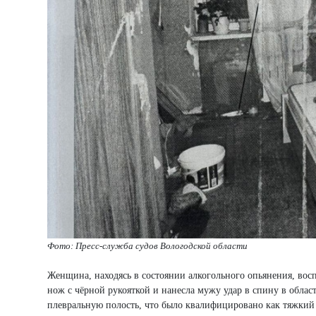
Фото: Пресс-служба судов Вологодской области
Женщина, находясь в состоянии алкогольного опьянения, восп
нож с чёрной рукояткой и нанесла мужу удар в спину в обла
плевральную полость, что было квалифицировано как тяжкий