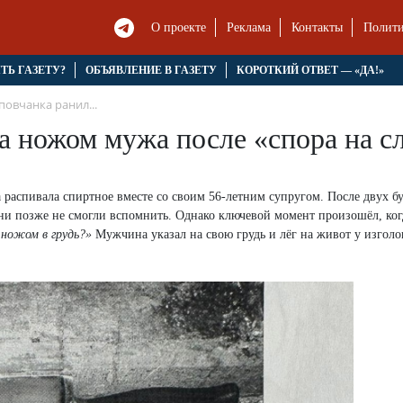
О проекте
Реклама
Контакты
Полити
ЯТЬ ГАЗЕТУ?
ОБЪЯВЛЕНИЕ В ГАЗЕТУ
КОРОТКИЙ ОТВЕТ — «ДА!»
овчанка ранил...
а ножом мужа после «спора на с
а распивала спиртное вместе со своим 56-летним супругом. После двух б
ни позже не смогли вспомнить. Однако ключевой момент произошёл, ко
 ножом в грудь?»
Мужчина указал на свою грудь и лёг на живот у изголо