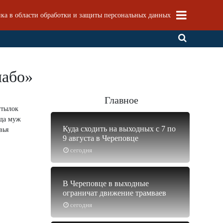
ка в области обработки и защиты персональных данных
лабо»
Главное
утылок
гда муж
Куда сходить на выходных с 7 по
вья
9 августа в Череповце
сегодня
В Череповце в выходные
ограничат движение трамваев
сегодня