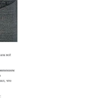
ала всё
именением
в
ил, что
с