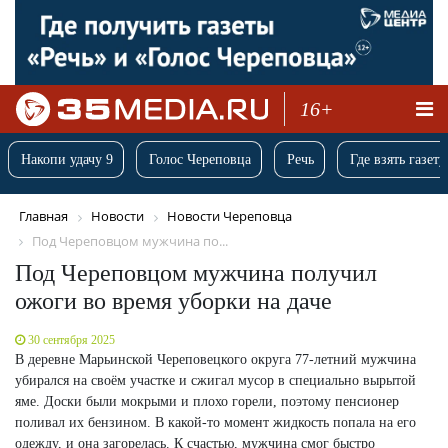
16+
Накопи удачу 9
Голос Череповца
Речь
Где взять газету
Главная
Новости
Новости Череповца
Под Череповцом мужчина по...
Под Череповцом мужчина получил
ожоги во время уборки на даче
30 сентября 2025
В деревне Марьинской Череповецкого округа 77-летний мужчина
убирался на своём участке и сжигал мусор в специально вырытой
яме. Доски были мокрыми и плохо горели, поэтому пенсионер
поливал их бензином. В какой-то момент жидкость попала на его
одежду, и она загорелась. К счастью, мужчина смог быстро