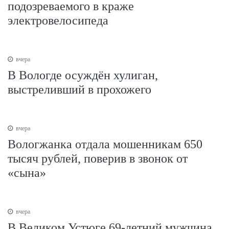
подозреваемого в краже
электровелосипеда
вчера
В Вологде осуждён хулиган,
выстреливший в прохожего
вчера
Вологжанка отдала мошенникам 650
тысяч рублей, поверив в звонок от
«сына»
вчера
В Великом Устюге 69-летний мужчина