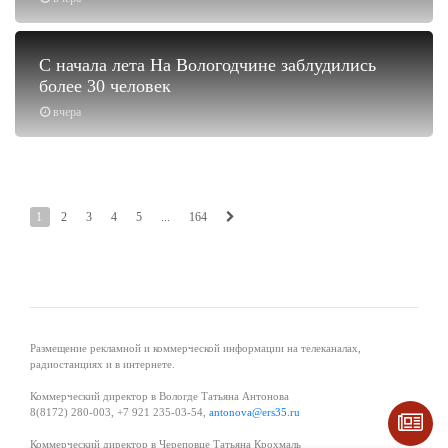
С начала лета На Вологодчине заблудились
более 30 человек
вчера
1
2
3
4
5
...
164
Размещение рекламной и коммерческой информации на телеканалах,
радиостанциях и в интернете.
Коммерческий директор в Вологде Татьяна Антонова
8(8172) 280-003, +7 921 235-03-54,
antonova@ers35.ru
Коммерческий директор в Череповце Татьяна Крохмаль