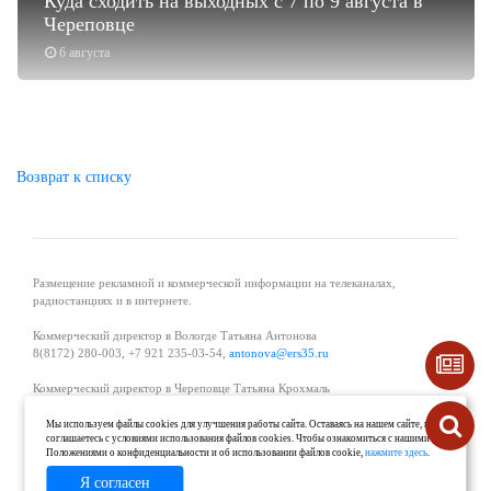
Куда сходить на выходных с 7 по 9 августа в
Череповце
6 августа
Возврат к списку
Размещение рекламной и коммерческой информации на телеканалах,
радиостанциях и в интернете.
Коммерческий директор в Вологде Татьяна Антонова
8(8172) 280-003, +7 921 235-03-54,
antonova@ers35.ru
Коммерческий директор в Череповце Татьяна Крохмаль
8(8202) 57-11-11, +7 921 121-59-44,
tvkrohmal@35media.ru
Мы используем файлы cookies для улучшения работы сайта. Оставаясь на нашем сайте, вы
соглашаетесь с условиями использования файлов cookies. Чтобы ознакомиться с нашими
Начальник отдела рекламы в Великом Устюге Екатерина Вьюжанина 8(81738)
Положениями о конфиденциальности и об использовании файлов cookie,
нажмите здесь
.
2-04-44, +7 921 125-06-40,
katrinv81@mail.ru
Я согласен